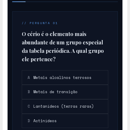
Ce
// PERGUNTA 01
O cério é o elemento mais
abundante de um grupo especial
da tabela periódica. A qual grupo
ele pertence?
A
Metais alcalinos terrosos
B
Metais de transição
C
Lantanídeos (terras raras)
D
Actinídeos