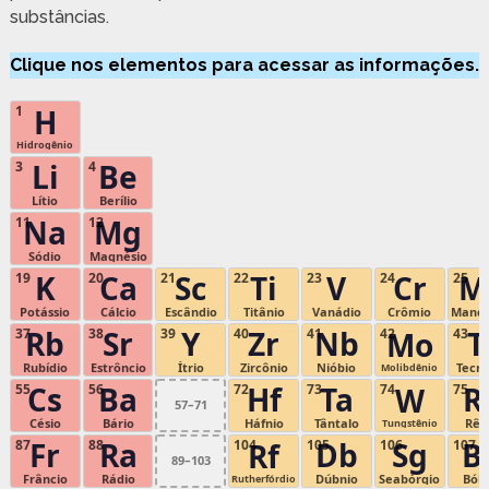
substâncias.
Clique nos elementos para acessar as informações.
1
H
Hidrogênio
Li
Be
3
4
Lítio
Berílio
Na
Mg
11
12
Sódio
Magnésio
K
Ca
Sc
Ti
V
Cr
M
19
20
21
22
23
24
25
Potássio
Cálcio
Escândio
Titânio
Vanádio
Crômio
Mang
Rb
Sr
Y
Zr
Nb
T
37
38
39
40
41
42
Mo
43
Rubídio
Estrôncio
Ítrio
Zircônio
Nióbio
Tecné
Molibdênio
Cs
Ba
Hf
Ta
R
55
56
72
73
74
W
75
57–71
Césio
Bário
Háfnio
Tântalo
Rên
Tungstênio
Fr
Ra
Db
Sg
B
87
88
104
Rf
105
106
107
89–103
Frâncio
Rádio
Dúbnio
Seabórgio
Bóhr
Rutherfórdio