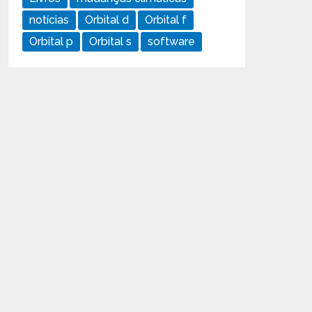
notícias
Orbital d
Orbital f
Orbital p
Orbital s
software