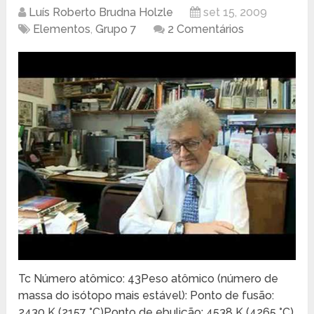
Luís Roberto Brudna Holzle
set 15, 2009
Elementos
,
Grupo 7
2 Comentários
Tc Número atômico: 43Peso atômico (número de
massa do isótopo mais estável): Ponto de fusão:
2430 K (2157 °C)Ponto de ebulição: 4538 K (4265 °C)