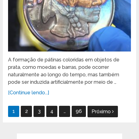
A formação de pátinas coloridas em objetos de
prata, como moedas e barras, pode ocorrer
naturalmente ao longo do tempo, mas também
pode ser induzida artificialmente por meio de …
[Continue lendo...]
Paginação
1
2
3
4
…
96
Próximo
de
posts