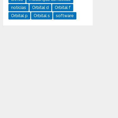
notícias
Orbital d
Orbital f
Orbital p
Orbital s
software