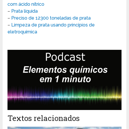
com ácido nítrico
–
Prata líquida
–
Preciso de 12300 toneladas de prata
–
Limpeza de prata usando princípios de
eletroquímica
Textos relacionados