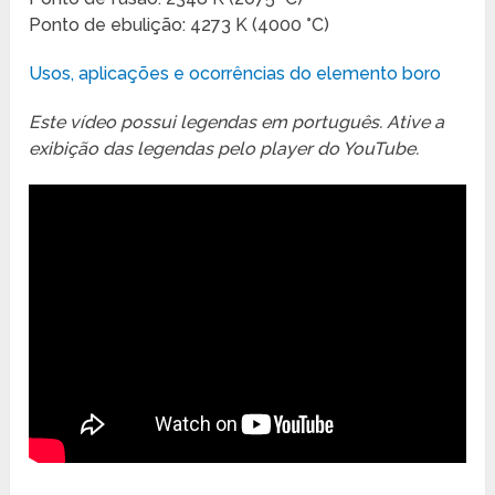
Ponto de ebulição: 4273 K (4000 °C)
Usos, aplicações e ocorrências do elemento boro
Este vídeo possui legendas em português. Ative a
exibição das legendas pelo player do YouTube.