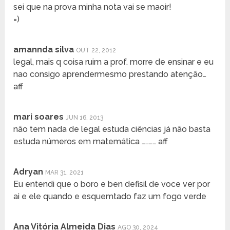
sei que na prova minha nota vai se maoir!
=)
amannda silva
OUT 22, 2012
legal, mais q coisa ruim a prof. morre de ensinar e eu
nao consigo aprendermesmo prestando atenção…
aff
mari soares
JUN 16, 2013
não tem nada de legal estuda ciências já não basta
estuda números em matemática ………… aff
Adryan
MAR 31, 2021
Eu entendi que o boro e ben defisil de voce ver por
ai e ele quando e esquemtado faz um fogo verde
Ana Vitória Almeida Dias
AGO 30, 2024