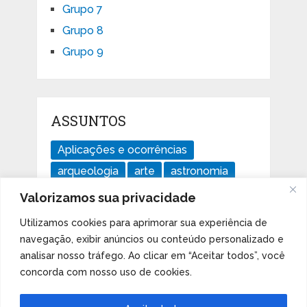
Grupo 7
Grupo 8
Grupo 9
ASSUNTOS
Aplicações e ocorrências
arqueologia
arte
astronomia
divertido
ensaios
geologia
Valorizamos sua privacidade
história
Imperdível
isótopos
Utilizamos cookies para aprimorar sua experiência de
Livros
mudanças climáticas
navegação, exibir anúncios ou conteúdo personalizado e
notícias
Orbital d
Orbital f
analisar nosso tráfego. Ao clicar em “Aceitar todos”, você
concorda com nosso uso de cookies.
Orbital p
Orbital s
software