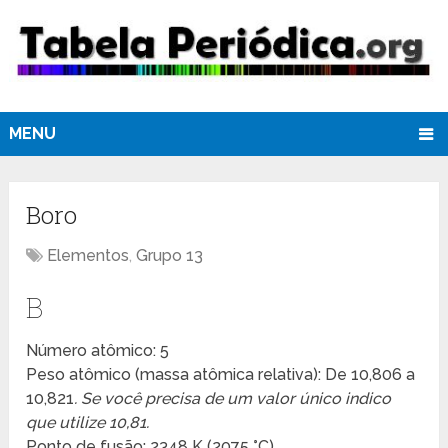
MENU
Boro
Elementos
,
Grupo 13
B
Número atômico: 5
Peso atômico (massa atômica relativa): De 10,806 a
10,821
. Se você precisa de um valor único indico
que utilize 10,81.
Ponto de fusão: 2348 K (2075 °C)