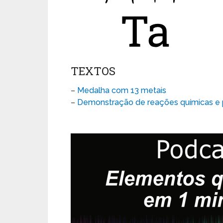
TEXTOS
–
Medalha com 13 metais
–
Demonstração de reações químicas e p