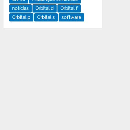
notícias
Orbital d
Orbital f
Orbital p
Orbital s
software