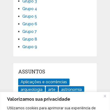
Grupo 3
Grupo 4
Grupo 5
Grupo 6
Grupo 7
Grupo 8
Grupo 9
ASSUNTOS
Aplicações e ocorrências
arqueologia
arte
astronomia
divertido
ensaios
geologia
Valorizamos sua privacidade
história
Imperdível
isótopos
Utilizamos cookies para aprimorar sua experiência de