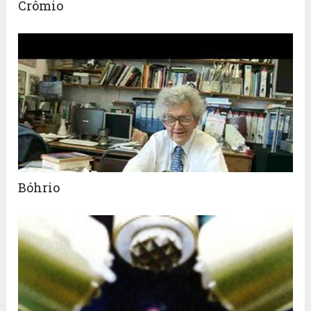
Crômio
Bóhrio