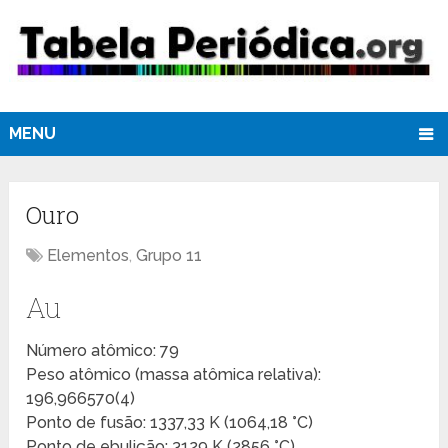
MENU
Ouro
Elementos
,
Grupo 11
Au
Número atômico: 79
Peso atômico (massa atômica relativa):
196,966570(4)
Ponto de fusão: 1337,33 K (1064,18 °C)
Ponto de ebulição: 3129 K (2856 °C)