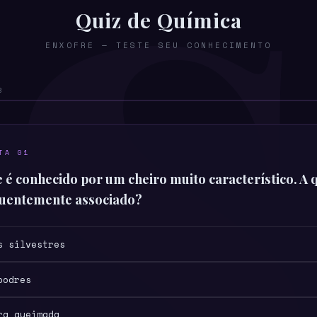
Quiz de Química
ENXOFRE — TESTE SEU CONHECIMENTO
8
TA 01
 é conhecido por um cheiro muito característico. A 
quentemente associado?
s silvestres
podres
ra queimada