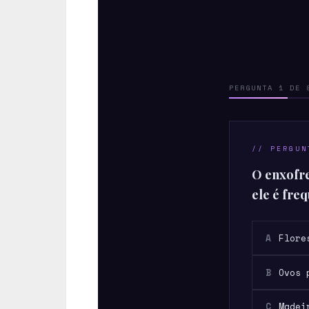
PERGUNTA 1 DE 
// PERGUN
O enxofre
ele é fre
A
Flore
B
Ovos 
C
Madei