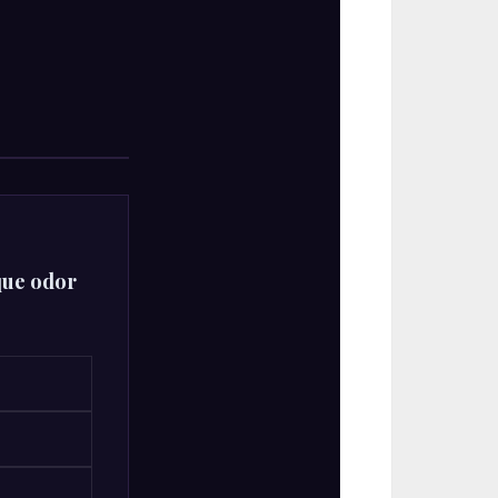
S
que odor