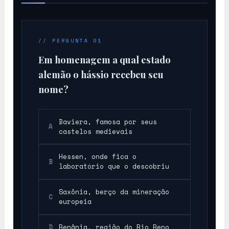
Hs
// PERGUNTA 01
Em homenagem a qual estado
alemão o hássio recebeu seu
nome?
Baviera, famosa por seus
A
castelos medievais
Hessen, onde fica o
B
laboratório que o descobriu
Saxônia, berço da mineração
C
europeia
D
Renânia, região do Rio Reno