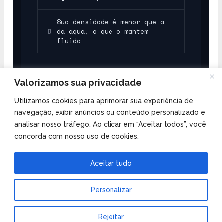
Sua densidade é menor que a
D
da água, o que o mantém
fluido
Valorizamos sua privacidade
Utilizamos cookies para aprimorar sua experiência de
–
navegação, exibir anúncios ou conteúdo personalizado e
Veja mais quizzes sobre os elementos.
analisar nosso tráfego. Ao clicar em “Aceitar todos”, você
concorda com nosso uso de cookies.
Aceitar tudo
Personalizar
Tabela Periódica
Copyright © 2026.
Rejeitar