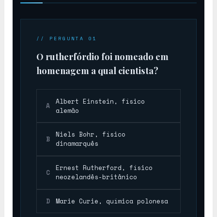
Rf
// PERGUNTA 01
O rutherfórdio foi nomeado em
homenagem a qual cientista?
Albert Einstein, físico
A
alemão
Niels Bohr, físico
B
dinamarquês
Ernest Rutherford, físico
C
neozelandês-britânico
D
Marie Curie, química polonesa