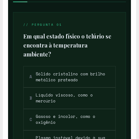
Te
// PERGUNTA 01
Em qual estado físico o telúrio se
encontra à temperatura
ambiente?
Sólido cristalino com brilho
A
metálico prateado
Líquido viscoso, como o
B
mercúrio
Gasoso e incolor, como o
C
oxigênio
Plasma instável devido à sua