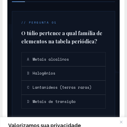
Tm
// PERGUNTA 01
O túlio pertence a qual família de
elementos na tabela periódica?
A
Metais alcalinos
B
Halogênios
C
Lantanídeos (terras raras)
D
Metais de transição
Valorizamos sua privacidade