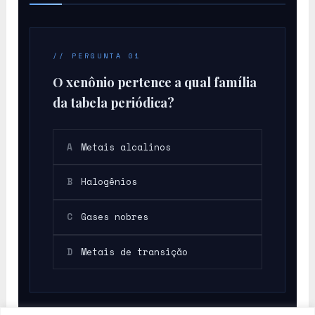
Xe
// PERGUNTA 01
O xenônio pertence a qual família
da tabela periódica?
A
Metais alcalinos
B
Halogênios
C
Gases nobres
D
Metais de transição