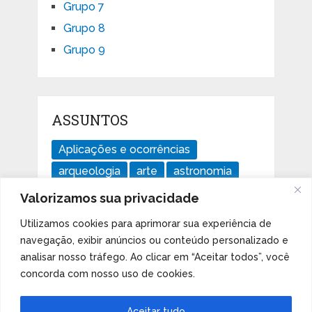
Grupo 7
Grupo 8
Grupo 9
ASSUNTOS
Aplicações e ocorrências
arqueologia
arte
astronomia
divertido
ensaios
geologia
Valorizamos sua privacidade
história
Imperdível
isótopos
Utilizamos cookies para aprimorar sua experiência de
Livros
mudanças climáticas
navegação, exibir anúncios ou conteúdo personalizado e
notícias
Orbital d
Orbital f
analisar nosso tráfego. Ao clicar em “Aceitar todos”, você
concorda com nosso uso de cookies.
Orbital p
Orbital s
software
Aceitar tudo