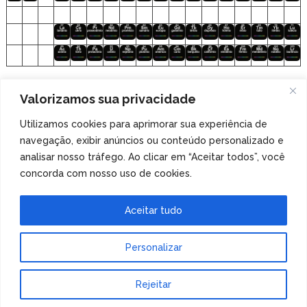
Clique nos elementos para acessar o
Valorizamos sua privacidade
arquivo de áudio!
Utilizamos cookies para aprimorar sua experiência de
navegação, exibir anúncios ou conteúdo personalizado e
Veja também
nossa coleção de tabelas periódicas
analisar nosso tráfego. Ao clicar em “Aceitar todos”, você
especiais
!
concorda com nosso uso de cookies.
Aceitar tudo
Personalizar
Tabela Periódica
Copyright © 2026.
Rejeitar
Tema de MyThemeShop