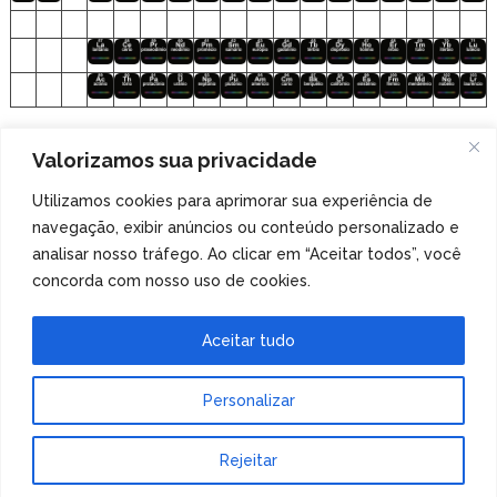
Clique nos elementos para acessar o
Valorizamos sua privacidade
arquivo de áudio!
Utilizamos cookies para aprimorar sua experiência de
navegação, exibir anúncios ou conteúdo personalizado e
Veja também
nossa coleção de tabelas periódicas
analisar nosso tráfego. Ao clicar em “Aceitar todos”, você
especiais
!
concorda com nosso uso de cookies.
Aceitar tudo
Personalizar
Tabela Periódica
Copyright © 2026.
Rejeitar
Tema de MyThemeShop