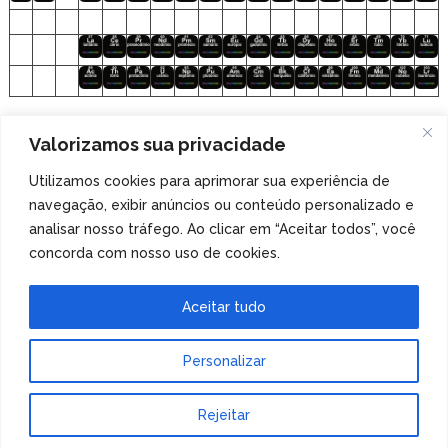
Clique nos elementos para acessar o
Valorizamos sua privacidade
arquivo de áudio!
Utilizamos cookies para aprimorar sua experiência de
navegação, exibir anúncios ou conteúdo personalizado e
Veja também
nossa coleção de tabelas periódicas
analisar nosso tráfego. Ao clicar em “Aceitar todos”, você
especiais
!
concorda com nosso uso de cookies.
Aceitar tudo
Personalizar
Tabela Periódica
Copyright © 2026.
Rejeitar
Tema de MyThemeShop