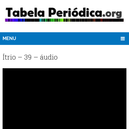
MENU
Ítrio – 39 – áudio