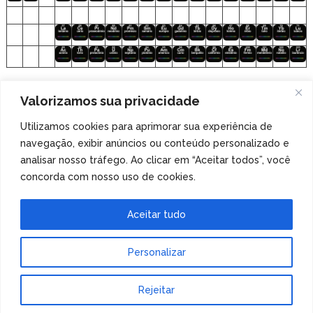
Clique nos elementos para acessar o
Valorizamos sua privacidade
arquivo de áudio!
Utilizamos cookies para aprimorar sua experiência de
navegação, exibir anúncios ou conteúdo personalizado e
Veja também
nossa coleção de tabelas periódicas
analisar nosso tráfego. Ao clicar em “Aceitar todos”, você
especiais
!
concorda com nosso uso de cookies.
Aceitar tudo
Personalizar
Tabela Periódica
Copyright © 2026.
Rejeitar
Tema de MyThemeShop