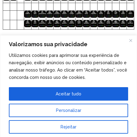
Clique nos elementos para acessar o
Valorizamos sua privacidade
arquivo de áudio!
Utilizamos cookies para aprimorar sua experiência de
navegação, exibir anúncios ou conteúdo personalizado e
Veja também
nossa coleção de tabelas periódicas
analisar nosso tráfego. Ao clicar em “Aceitar todos”, você
especiais
!
concorda com nosso uso de cookies.
Aceitar tudo
Personalizar
Tabela Periódica
Copyright © 2026.
Rejeitar
Tema de MyThemeShop