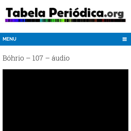
MENU
Bóhrio – 107 – áudio