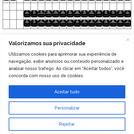
Clique nos elementos para acessar o
Valorizamos sua privacidade
arquivo de áudio!
Utilizamos cookies para aprimorar sua experiência de
navegação, exibir anúncios ou conteúdo personalizado e
Veja também
nossa coleção de tabelas periódicas
analisar nosso tráfego. Ao clicar em “Aceitar todos”, você
especiais
!
concorda com nosso uso de cookies.
Aceitar tudo
Personalizar
Tabela Periódica
Copyright © 2026.
Rejeitar
Tema de MyThemeShop