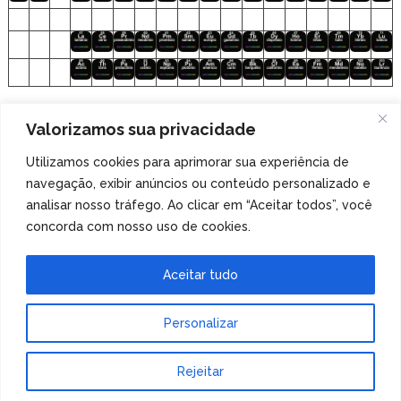
Clique nos elementos para acessar o
Valorizamos sua privacidade
arquivo de áudio!
Utilizamos cookies para aprimorar sua experiência de
navegação, exibir anúncios ou conteúdo personalizado e
Veja também
nossa coleção de tabelas periódicas
analisar nosso tráfego. Ao clicar em “Aceitar todos”, você
especiais
!
concorda com nosso uso de cookies.
Aceitar tudo
Personalizar
Tabela Periódica
Copyright © 2026.
Rejeitar
Tema de MyThemeShop