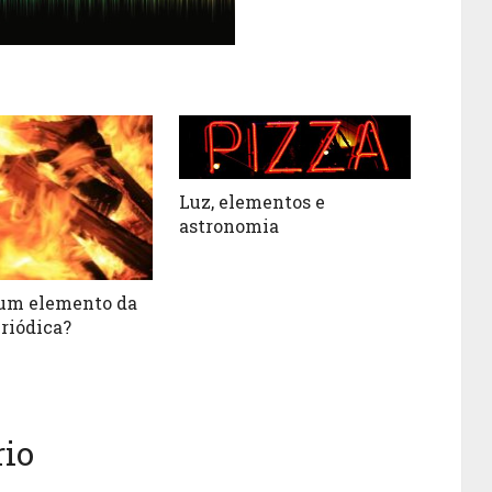
Luz, elementos e
astronomia
 um elemento da
eriódica?
io