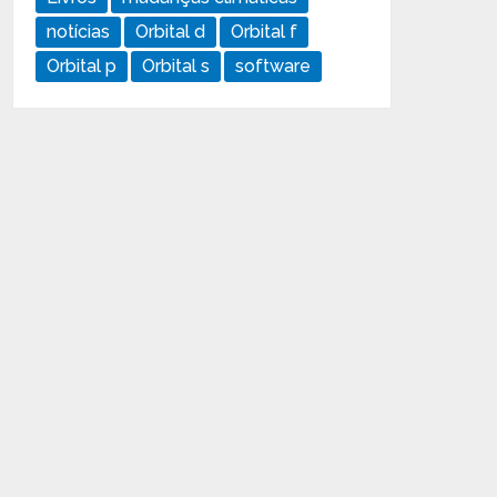
notícias
Orbital d
Orbital f
Orbital p
Orbital s
software