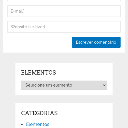
ELEMENTOS
CATEGORIAS
Elementos