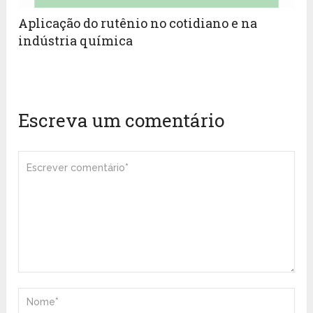
Aplicação do rutênio no cotidiano e na
indústria química
Escreva um comentário