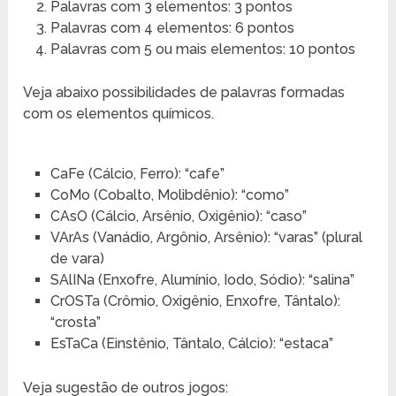
Palavras com 3 elementos: 3 pontos
Palavras com 4 elementos: 6 pontos
Palavras com 5 ou mais elementos: 10 pontos
Veja abaixo possibilidades de palavras formadas
com os elementos químicos.
CaFe (Cálcio, Ferro): “cafe”
CoMo (Cobalto, Molibdênio): “como”
CAsO (Cálcio, Arsênio, Oxigênio): “caso”
VArAs (Vanádio, Argônio, Arsênio): “varas” (plural
de vara)
SAlINa (Enxofre, Alumínio, Iodo, Sódio): “salina”
CrOSTa (Crômio, Oxigênio, Enxofre, Tântalo):
“crosta”
EsTaCa (Einstênio, Tântalo, Cálcio): “estaca”
Veja sugestão de outros jogos: