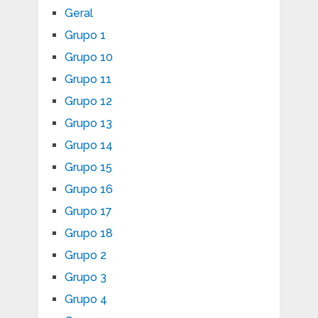
Geral
Grupo 1
Grupo 10
Grupo 11
Grupo 12
Grupo 13
Grupo 14
Grupo 15
Grupo 16
Grupo 17
Grupo 18
Grupo 2
Grupo 3
Grupo 4