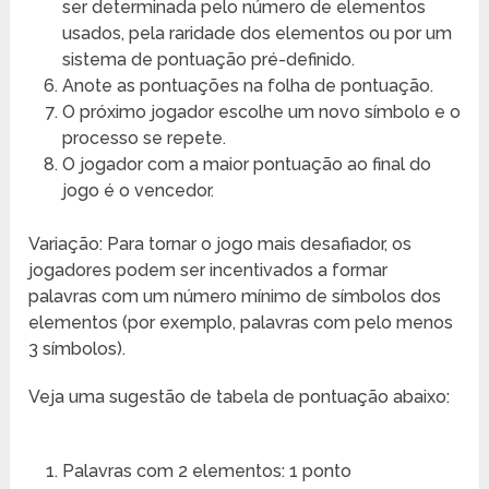
ser determinada pelo número de elementos
usados, pela raridade dos elementos ou por um
sistema de pontuação pré-definido.
Anote as pontuações na folha de pontuação.
O próximo jogador escolhe um novo símbolo e o
processo se repete.
O jogador com a maior pontuação ao final do
jogo é o vencedor.
Variação: Para tornar o jogo mais desafiador, os
jogadores podem ser incentivados a formar
palavras com um número mínimo de símbolos dos
elementos (por exemplo, palavras com pelo menos
3 símbolos).
Veja uma sugestão de tabela de pontuação abaixo:
Palavras com 2 elementos: 1 ponto