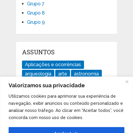
Grupo 7
Grupo 8
Grupo 9
ASSUNTOS
Aplicações e ocorrências
arqueologia
arte
astronomia
divertido
ensaios
geologia
Valorizamos sua privacidade
história
Imperdível
isótopos
Utilizamos cookies para aprimorar sua experiência de
Livros
mudanças climáticas
navegação, exibir anúncios ou conteúdo personalizado e
notícias
Orbital d
Orbital f
analisar nosso tráfego. Ao clicar em “Aceitar todos”, você
concorda com nosso uso de cookies.
Orbital p
Orbital s
software