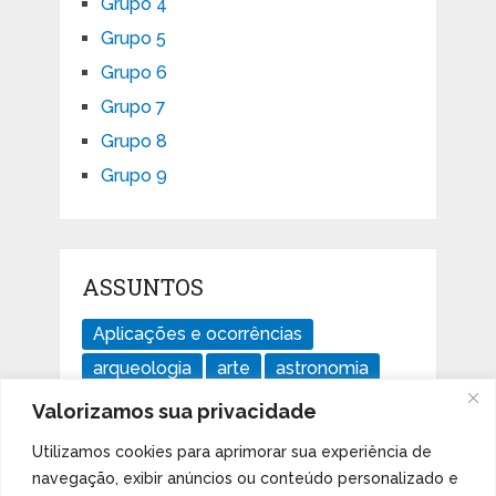
Grupo 4
Grupo 5
Grupo 6
Grupo 7
Grupo 8
Grupo 9
ASSUNTOS
Aplicações e ocorrências
arqueologia
arte
astronomia
divertido
ensaios
geologia
Valorizamos sua privacidade
história
Imperdível
isótopos
Utilizamos cookies para aprimorar sua experiência de
Livros
mudanças climáticas
navegação, exibir anúncios ou conteúdo personalizado e