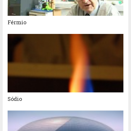
Férmio
Sódio