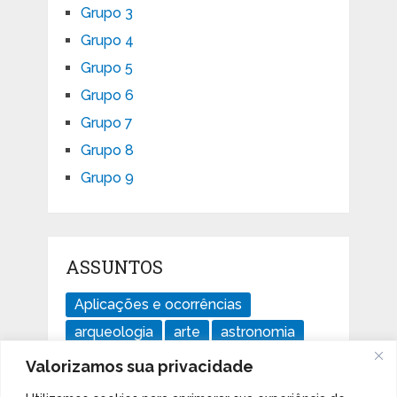
Grupo 3
Grupo 4
Grupo 5
Grupo 6
Grupo 7
Grupo 8
Grupo 9
ASSUNTOS
Aplicações e ocorrências
arqueologia
arte
astronomia
divertido
ensaios
geologia
Valorizamos sua privacidade
história
Imperdível
isótopos