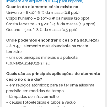
Imagem em arquivo PDF (A4 para imprimir)
Quanto do elemento césio existe no…
Universo – 8×10^-8 % da massa (0,8 ppb)
Corpo humano – 2×10^-6 # da massa (20 ppb)
Crosta terrestre – 1.9×10^-4 % da massa (1,9 ppm)
Oceano – 5×10^-8 % da massa (0,5 ppb)
Onde podemos encontrar o césio na natureza?
– é o 45º elemento mais abundante na crosta
terrestre
– um dos principais minerais é a polucita
(Cs,Na)2Al2Si4O12•2H2O
Quais são as principais aplicações do elemento
césio no dia a dia?
– em relógios atômicos; para se ter uma altíssima
precisão em medidas de tempo
– lâmpadas de infravermelho
– células fotoelétricas e tubos à vácuo