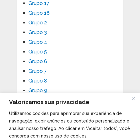
Grupo 17
Grupo 18
Grupo 2
Grupo 3
Grupo 4
Grupo 5
Grupo 6
Grupo 7
Grupo 8
Grupo 9
Valorizamos sua privacidade
Utilizamos cookies para aprimorar sua experiência de
ASSUNTOS
navegação, exibir anúncios ou conteúdo personalizado e
analisar nosso tráfego. Ao clicar em “Aceitar todos”, você
Aplicações e ocorrências
concorda com nosso uso de cookies.