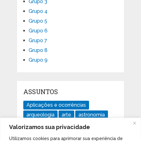
Grupo 3
Grupo 4
Grupo 5
Grupo 6
Grupo 7
Grupo 8
Grupo 9
ASSUNTOS
Aplicações e ocorrências
arqueologia
arte
astronomia
divertido
ensaios
geologia
Valorizamos sua privacidade
história
Imperdível
isótopos
Utilizamos cookies para aprimorar sua experiência de