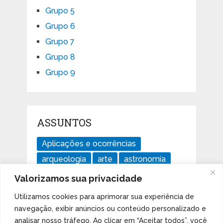
Grupo 5
Grupo 6
Grupo 7
Grupo 8
Grupo 9
ASSUNTOS
Aplicações e ocorrências
arqueologia
arte
astronomia
divertido
ensaios
geologia
Valorizamos sua privacidade
história
Imperdível
isótopos
Utilizamos cookies para aprimorar sua experiência de
Livros
mudanças climáticas
navegação, exibir anúncios ou conteúdo personalizado e
notícias
Orbital d
Orbital f
analisar nosso tráfego. Ao clicar em “Aceitar todos”, você