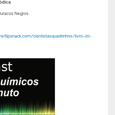
ódica
Buracos Negros
e
w.flipsnack.com/cientistasquadrinhos/livro-20-