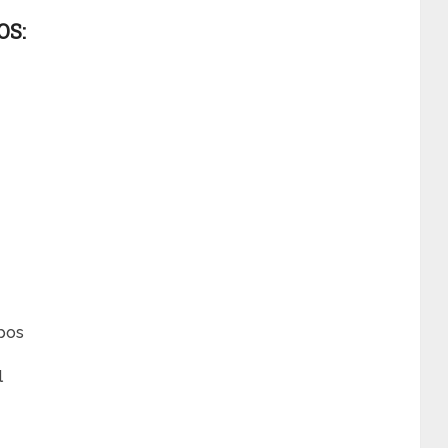
OS:
rpos
l