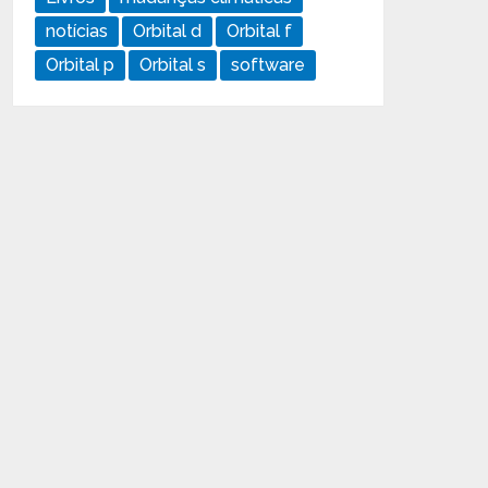
notícias
Orbital d
Orbital f
Orbital p
Orbital s
software