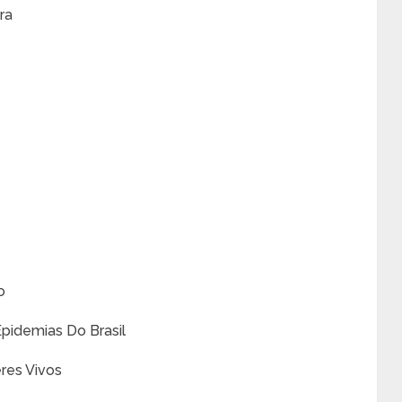
ra
o
pidemias Do Brasil
eres Vivos