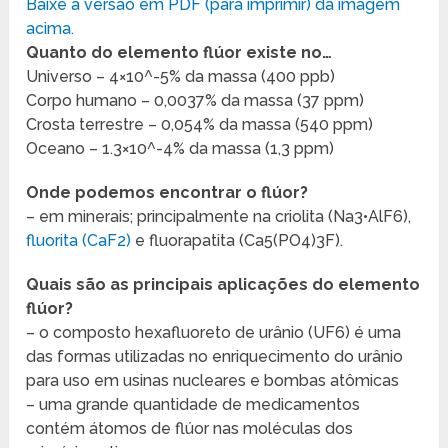
Baixe a versão em PDF (para imprimir) da imagem
acima.
Quanto do elemento flúor existe no…
Universo – 4×10^-5% da massa (400 ppb)
Corpo humano – 0,0037% da massa (37 ppm)
Crosta terrestre – 0,054% da massa (540 ppm)
Oceano – 1.3×10^-4% da massa (1,3 ppm)
Onde podemos encontrar o flúor?
– em minerais; principalmente na criolita (Na3•AlF6),
fluorita (CaF2)
e fluorapatita (Ca5(PO4)3F).
Quais são as principais aplicações do elemento
flúor?
– o composto hexafluoreto de urânio (UF6) é uma
das formas utilizadas no enriquecimento do urânio
para uso em usinas nucleares e bombas atômicas
– uma grande quantidade de medicamentos
contém átomos de flúor nas moléculas dos