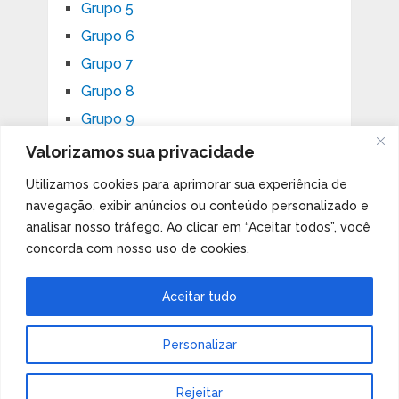
Grupo 5
Grupo 6
Grupo 7
Grupo 8
Grupo 9
Valorizamos sua privacidade
Utilizamos cookies para aprimorar sua experiência de
ASSUNTOS
navegação, exibir anúncios ou conteúdo personalizado e
analisar nosso tráfego. Ao clicar em “Aceitar todos”, você
Aplicações e ocorrências
concorda com nosso uso de cookies.
arqueologia
arte
astronomia
Aceitar tudo
divertido
ensaios
geologia
história
Imperdível
isótopos
Personalizar
Livros
mudanças climáticas
notícias
Orbital d
Orbital f
Rejeitar