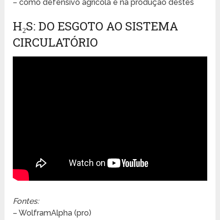
– como defensivo agrícola e na produção destes
H₂S: DO ESGOTO AO SISTEMA
CIRCULATÓRIO
Fontes:
– WolframAlpha (pro)