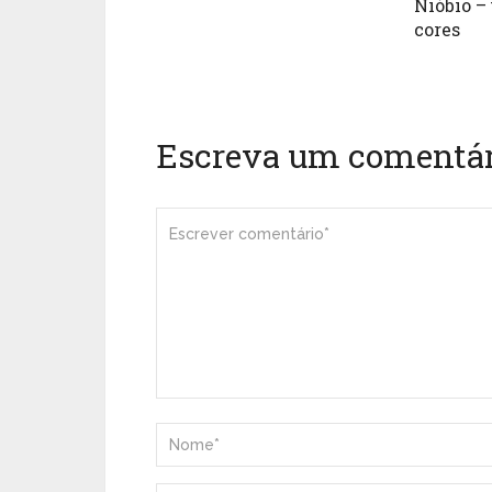
Nióbio –
cores
Escreva um comentár