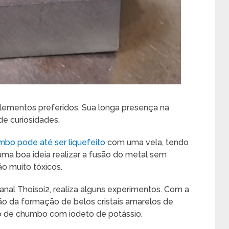
ementos preferidos. Sua longa presença na
de curiosidades.
bo pode até ser liquefeito
com uma vela, tendo
uma boa ideia realizar a fusão do metal sem
o muito tóxicos.
canal Thoisoi2, realiza alguns experimentos. Com a
o da formação de belos cristais amarelos de
o de chumbo com iodeto de potássio.