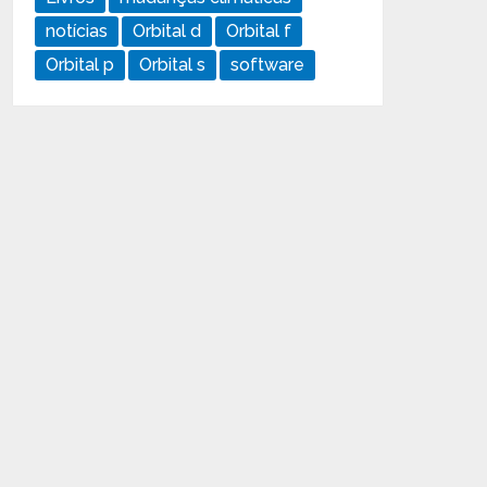
notícias
Orbital d
Orbital f
Orbital p
Orbital s
software