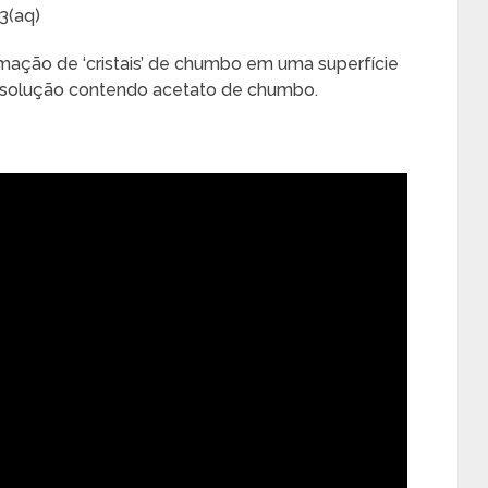
3(aq)
ação de ‘cristais’ de chumbo em uma superfície
 solução contendo acetato de chumbo.