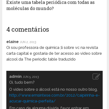
Existe uma tabela periódica com todas as
moléculas do mundo?
4 comentários
elaine
JUN 2, 2013
Oi sou professora de quimica ;li sobre vc na revista
carta capital e gostaria de ter acesso ao video sobre
alcool da The periodic table traduzido
admin
JUN 5, 2013
Oi, tudo bem?
O vídeo sobre o álcool está no nosso outro blog,
http://www.emsintese.com.br/2012/caipirinha-e-
acucar-quimica-perfeita/
Em caso de alguma dúvida, favor entrar em