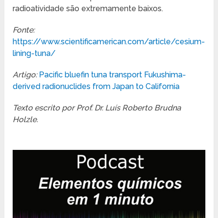
radioatividade são extremamente baixos.
Fonte:
https://www.scientificamerican.com/article/cesium-
lining-tuna/
Artigo:
Pacific bluefin tuna transport Fukushima-
derived radionuclides from Japan to California
Texto escrito por Prof. Dr. Luís Roberto Brudna
Holzle.