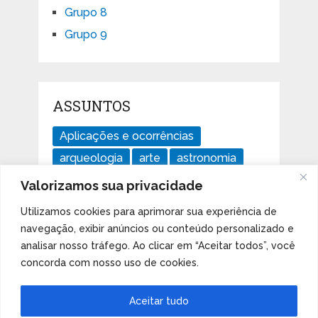
Grupo 8
Grupo 9
ASSUNTOS
Aplicações e ocorrências
arqueologia
arte
astronomia
divertido
ensaios
geologia
Valorizamos sua privacidade
história
Imperdível
isótopos
Utilizamos cookies para aprimorar sua experiência de
Livros
mudanças climáticas
navegação, exibir anúncios ou conteúdo personalizado e
notícias
Orbital d
Orbital f
analisar nosso tráfego. Ao clicar em “Aceitar todos”, você
concorda com nosso uso de cookies.
Orbital p
Orbital s
software
Aceitar tudo