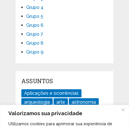
Grupo 4
Grupo 5
Grupo 6
Grupo 7
Grupo 8
Grupo 9
ASSUNTOS
Aplicações e ocorrências
arqueologia
arte
astronomia
divertido
ensaios
geologia
Valorizamos sua privacidade
história
Imperdível
isótopos
Utilizamos cookies para aprimorar sua experiência de
Livros
mudanças climáticas